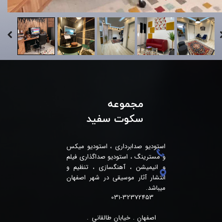
مجموعه
سکوت سفید
استودیو صدابرداری ، استودیو میکس
و مسترینگ ، استودیو صداگذاری فیلم
و انیمیشن ، آهنگسازی ، تنظیم و
انتشار آثار موسیقی در شهر اصفهان
میباشد.
031-32372453
اصفهان . خیابان طالقانی .