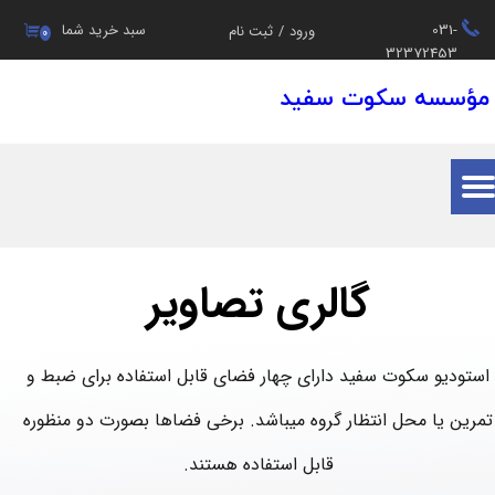
031-
سبد خرید شما
ورود
/
ثبت نام
۰
حساب کاربری من
32372453
مؤسسه سکوت سفید
تغییر گذر واژه
سفارشات
خروج از حساب کاربری
گالری تصاویر
استودیو سکوت سفید دارای چهار فضای قابل استفاده برای ضبط و
تمرین یا محل انتظار گروه میباشد. برخی فضاها بصورت دو منظوره
قابل استفاده هستند.