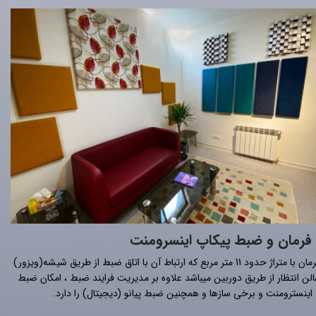
 فرمان و ضبط پیکاپ اینسرومنت
اتاق فرمان با متراژ حدود 11 متر مربع که ارتباط آن با اتاق ضبط از طریق شیشه(ویزور)
الن انتظار از طریق دوربین میباشد علاوه بر مدیریت فرایند ضبط ، امکان ضبط
اینسترومنت و برخی سازها و همچنین ضبط پیانو (دیجیتال) را دارد.