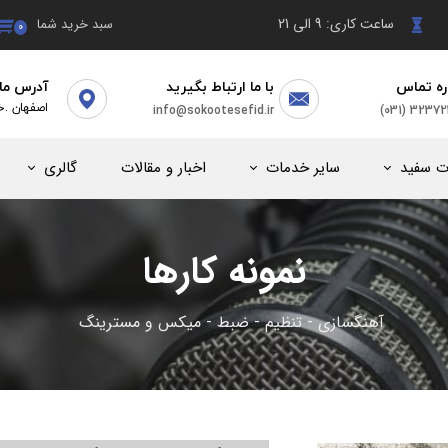
ساعت کاری: 9 الی 21
سبد خرید شما
۰
ره تماس
با ما ارتباط بگیرید
آدرس ما
(031) 3237
info@sokootesefid.ir
​اصفهان .خ
ت سفید
سایر خدمات
اخبار و مقالات
گالری
نمونه کارها
آهنگسازی - تنظیم - ضبط - میکس و مسترینگ