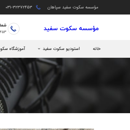
مؤسسه سکوت سفید سپاهان
031-32372453
شما
مؤسسه سکوت سفید
2453
خانه
استودیو سکوت سفید
آموزشگاه سکو