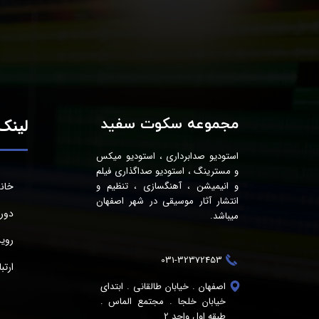
مجموعه سکوت سفید
لینک‌
استودیو صدابرداری ، استودیو میکس
و مسترینگ ، استودیو صداگذاری فیلم
خان
و انیمیشن ، آهنگسازی ، تنظیم و
انتشار آثار موسیقی در شهر اصفهان
دور
میباشد.
روید
031-32372453
ارتب
اصفهان . خیابان طالقانی . ابتدای
خیابان خلجا . مجتمع الماس .
طبقه اول واحد 2