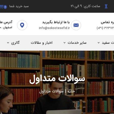
ساعت کاری: 9 الی 21
سبد خرید شما
۰
ره تماس
با ما ارتباط بگیرید
آدرس ما
(031) 3237
info@sokootesefid.ir
​اصفهان .خ
ت سفید
سایر خدمات
اخبار و مقالات
گالری
سوالات متداول
خانه
|
سوالات متداول