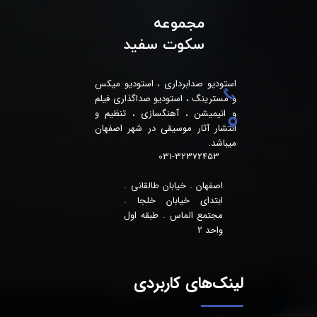
مجموعه
سکوت سفید
استودیو صدابرداری ، استودیو میکس
و مسترینگ ، استودیو صداگذاری فیلم
و انیمیشن ، آهنگسازی ، تنظیم و
انتشار آثار موسیقی در شهر اصفهان
میباشد.
031-32372453
اصفهان . خیابان طالقانی .
ابتدای خیابان خلجا .
مجتمع الماس . طبقه اول
واحد 2
لینک‌های کاربردی