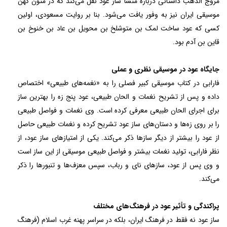
مروج الذهب داستانی درباره منشأ ساز عود نقل می‌کند که در متون کهن
موسیقی ایران نیز به وفور یافت می‌شود. بنا بر روایت مسعودی، اولین
کسی که عود ساخت لمک بن متوشلخ بن محویل بن عاد بن خنوخ بن
قاین بن آدم بود.
جایگاه عود در موسیقی نظری و عملی
فارابی در کتاب موسیقی کبیر فصلی را به «نغمه‌های طبیعی» اختصاص
داده و پس از تشریح نغمات و الحان طبیعی، عود پنج زه را بهترین ساز
برای اجرای الحان طبیعی معرفی کرده است. وی نغمات و فواصل طبیعی
را بر روی زه‌ها و دستان‌های ساز عود تشریح کرده و نغمات طبیعی حاصل
از عود را بیشتر از دیگر سازها ذکر می‌کند. یکی از امتیازهای ساز عود، از
نظر فارابی، تولید نغمات بیشتر و فواصل طبیعی موسیقی از این ساز است
و وی پس از عود، سازهای نای و رباب، سپس معزف‌ها و تنبورها را ذکر
می‌کند.
پراکندگی و تأثیر عود در فرهنگ‌های مختلف
ساز عود نه فقط در فرهنگ ایران، بلکه در سراسر پهنه غرب اسلام (فرهنگ