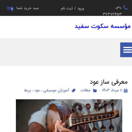
031-
سبد خرید شما
ورود
/
ثبت نام
۰
حساب کاربری من
32372453
مؤسسه سکوت سفید
تغییر گذر واژه
سفارشات
خروج از حساب کاربری
معرفی ساز عود
۱۱ مرداد ۱۴۰۳
مقالات
آموزش موسیقی
،
عود
،
بربط