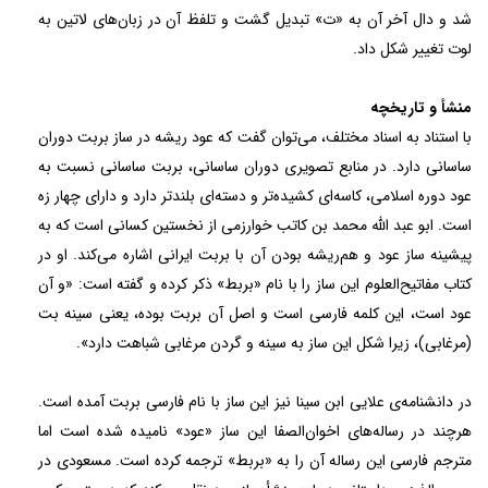
شد و دال آخر آن به «ت» تبدیل گشت و تلفظ آن در زبان‌های لاتین به
لوت تغییر شکل داد.
منشأ و تاریخچه
با استناد به اسناد مختلف، می‌توان گفت که عود ریشه در ساز بربت دوران
ساسانی دارد. در منابع تصویری دوران ساسانی، بربت ساسانی نسبت به
عود دوره اسلامی، کاسه‌ای کشیده‌تر و دسته‌ای بلندتر دارد و دارای چهار زه
است. ابو عبد الله محمد بن کاتب خوارزمی از نخستین کسانی است که به
پیشینه ساز عود و هم‌ریشه بودن آن با بربت ایرانی اشاره می‌کند. او در
کتاب مفاتیح‌العلوم این ساز را با نام «بربط» ذکر کرده و گفته است: «و آن
عود است، این کلمه فارسی است و اصل آن بربت بوده، یعنی سینه بت
(مرغابی)، زیرا شکل این ساز به سینه و گردن مرغابی شباهت دارد».
در دانشنامه‌ی علایی ابن سینا نیز این ساز با نام فارسی بربت آمده است.
هرچند در رساله‌های اخوان‌الصفا این ساز «عود» نامیده شده است اما
مترجم فارسی این رساله آن را به «بربط» ترجمه کرده است. مسعودی در