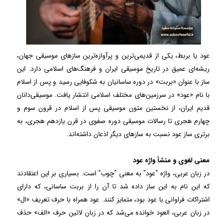
عود یا بربط، یکی از قدیمی‌ترین و پرآوازه‌ترین سازهای موسیقی جهان،
ریشه‌ای عمیق در تاریخ موسیقی ایران و فرهنگ‌های اسلامی دارد. این
ساز با عنوان «بربت» در دوره ساسانیان به شکوفایی رسید و پس از اسلام
با نام «عود» در سرزمین‌های مختلف اسلامی انتشار یافت. موسیقی‌دانان
قدیم ایران، از نخستین متون موسیقی پس از اسلام در قرون سوم و
چهارم هجری تا رسالات موسیقی دوره صفوی در قرن یازدهم هجری، به
برتری ساز عود نسبت به سازهای دیگر اذعان داشته‌اند.
معنی لغوی و منشأ واژه عود
در زبان عربی، واژه "عود" به معنی "چوب" است. بسیاری بر این اعتقادند
که این نام به این ساز داده شد تا آن را از بربت ساسانی، که دارای
اشتراکات فراوانی با عود بود، متمایز کنند. عود همراه با حرف تعریف «ال»
در زبان عربی، العود خوانده می‌شد که در زبان لاتین حرف «الف» حذف