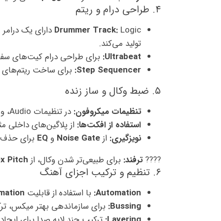
۴. طراحی درام و ریتم
Drummer Track:
Logic دارای یک 
تولید می‌کند.
Ultrabeat:
برای طراحی درام کیت‌های سفار
Step Sequencer:
برای ساخت ریتم‌های پی
۵. ضبط وکال و ساز زنده
تنظیمات میکروفون:
در تنظیمات Audio، ورودی میکروفون را انتخاب کنید.
استفاده از افکت‌ها:
از پلاگین‌های داخلی م
نویزگیری:
از
Noise Gate
و
EQ
برای حذف نو
????
ترفند:
برای طبیعی‌تر شدن وکال، از
ex Pitch
۶. تنظیم و ترکیب اجزای آهنگ
Automation:
با استفاده از قابلیت
mation
Bussing:
برای سازماندهی بهتر میکس، ترک‌
Layering:
ترکیب چند لایه صدا برای ایجاد