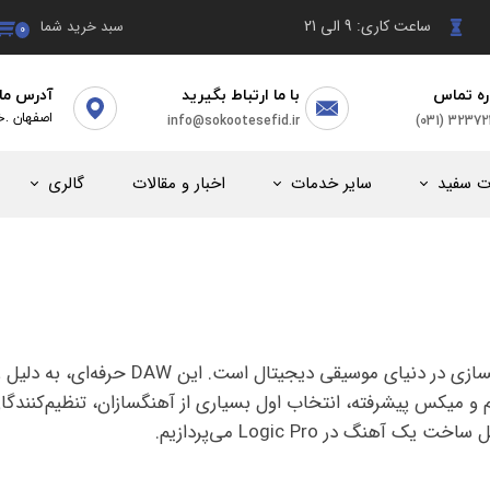
ساعت کاری: 9 الی 21
سبد خرید شما
۰
ره تماس
با ما ارتباط بگیرید
آدرس ما
(031) 3237
info@sokootesefid.ir
​اصفهان .خ
ت سفید
سایر خدمات
اخبار و مقالات
گالری
Logic Pro یکی از محبوب‌ترین نرم‌افزارهای آهنگسازی در دنیای موسیقی دیجیتال است. این DAW ح
یم و میکس پیشرفته، انتخاب اول بسیاری از آهنگسازان، تنظیم‌کنندگا
گ در Logic Pro می‌پردازیم.