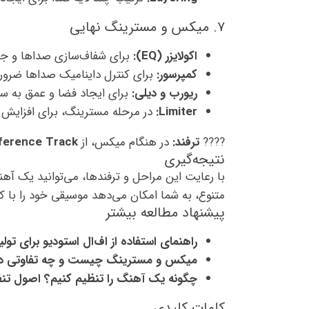
۷. میکس و مسترینگ نهایی
اکولایزر (EQ):
برای شفاف‌سازی صداها و جلوگ
کمپرسور:
برای کنترل داینامیک صداها ضرو
ریورب و دیلی:
برای ایجاد فضا و عمق به سا
Limiter:
در مرحله مسترینگ، برای افزایش ب
????
ترفند:
در هنگام میکس، از
ference Track
نتیجه‌گیری
متنوع، به شما امکان می‌دهد موسیقی خود را با کیف
پیشنهاد مطالعه بیشتر
راهنمای استفاده از اف‌ال استودیو برای تو
میکس و مسترینگ چیست و چه تفاوتی دا
چگونه یک آهنگ را تنظیم کنیم؟ اصول تن
کلمات کلیدی