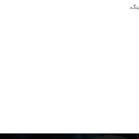
رینگ،