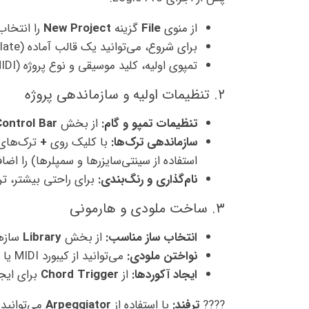
از منوی
File
گزینه
New Project
را انتخاب
برای شروع، می‌توانید یک قالب آماده (Template) انتخاب کنید یا یک پروژه خالی بسازید.
تمپوی اولیه، کلید موسیقی و نوع پروژه (MIDI یا Audio) را مشخص کنید.
۲. تنظیمات اولیه و سازماندهی پروژه
تنظیمات تمپو و گام:
از بخش
Control Bar
سازماندهی ترک‌ها:
با کلیک روی
+
ترک‌های
استفاده از سینتی‌سایزرها و سمپلرها) را اضاف
نام‌گذاری و رنگ‌بندی:
برای راحتی بیشتر، ترک
۳. ساخت ملودی و هارمونی
انتخاب ساز مناسب:
از بخش
Library
سازها
نواختن ملودی:
می‌توانید از کیبورد MIDI یا پیانورول داخلی Logic برای ضبط ملودی استفاده کنید.
ایجاد آکوردها:
از
Chord Trigger
برای ایجا
????
ترفند:
با استفاده از
Arpeggiator
می‌توانید