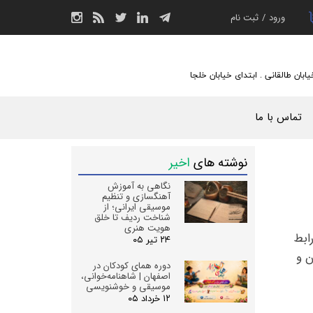
ورود
/
ثبت نام
حساب کاربری من
تغییر گذر واژه
یابان طالقانی . ابتدای خیابان خلجا
سفارشات
تماس با ما
خروج از حساب
کاربری
نوشته های
اخیر
نگاهی به آموزش
آهنگسازی و تنظیم
موسیقی ایرانی؛ از
شناخت ردیف تا خلق
هویت هنری
رفه‌ای، به دلیل رابط
۲۴ تیر ۰۵
ن و
دوره همای کودکان در
اصفهان | شاهنامه‌خوانی،
موسیقی و خوشنویسی
۱۲ خرداد ۰۵