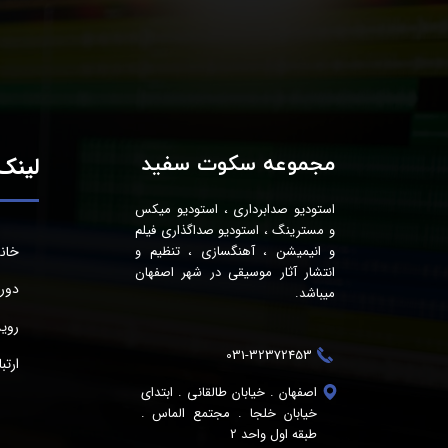
مجموعه سکوت سفید
لینک‌
استودیو صدابرداری ، استودیو میکس
و مسترینگ ، استودیو صداگذاری فیلم
خان
و انیمیشن ، آهنگسازی ، تنظیم و
انتشار آثار موسیقی در شهر اصفهان
دور
میباشد.
روید
031-32372453
ارتب
اصفهان . خیابان طالقانی . ابتدای
خیابان خلجا . مجتمع الماس .
طبقه اول واحد 2