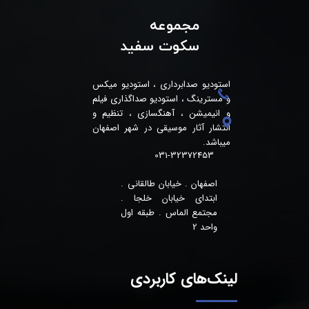
مجموعه
سکوت سفید
استودیو صدابرداری ، استودیو میکس
و مسترینگ ، استودیو صداگذاری فیلم
و انیمیشن ، آهنگسازی ، تنظیم و
انتشار آثار موسیقی در شهر اصفهان
میباشد.
031-32372453
اصفهان . خیابان طالقانی .
ابتدای خیابان خلجا .
مجتمع الماس . طبقه اول
واحد 2
لینک‌های کاربردی