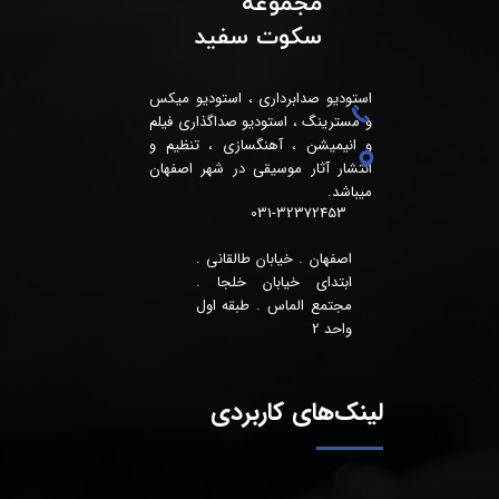
مجموعه
سکوت سفید
استودیو صدابرداری ، استودیو میکس
و مسترینگ ، استودیو صداگذاری فیلم
و انیمیشن ، آهنگسازی ، تنظیم و
انتشار آثار موسیقی در شهر اصفهان
میباشد.
031-32372453
اصفهان . خیابان طالقانی .
ابتدای خیابان خلجا .
مجتمع الماس . طبقه اول
واحد 2
لینک‌های کاربردی