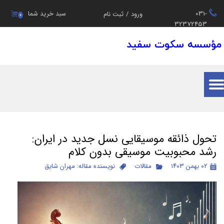
031-
سبد خرید شما
ورود
/
ثبت نام
۰
حساب کاربری من
32372453
مؤسسه سکوت سفید
تغییر گذر واژه
سفارشات
خروج از حساب کاربری
تحول ذائقه موسیقایی نسل جدید در ایران:
رشد محبوبیت موسیقی بدون کلام
۰۲ بهمن ۱۴۰۳
مقالات
نویسنده مقاله: مهران شایق