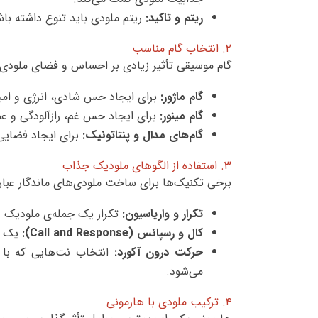
ریتم و تاکید:
ریتم ملودی باید تنوع داشته ب
۲. انتخاب گام مناسب
گام موسیقی تأثیر زیادی بر احساس و فضای ملودی دارد
گام ماژور:
برای ایجاد حس شادی، انرژی و امی
گام مینور:
برای ایجاد حس غم، رازآلودگی و 
گام‌های مدال و پنتاتونیک:
برای ایجاد فضایی
۳. استفاده از الگوهای ملودیک جذاب
برخی تکنیک‌ها برای ساخت ملودی‌های ماندگار عبارتن
تکرار و واریاسیون:
تکرار یک جمله‌ی ملودیک و
کال و رسپانس (Call and Response):
یک ال
حرکت درون آکورد:
انتخاب نت‌هایی که با 
می‌شود.
۴. ترکیب ملودی با هارمونی