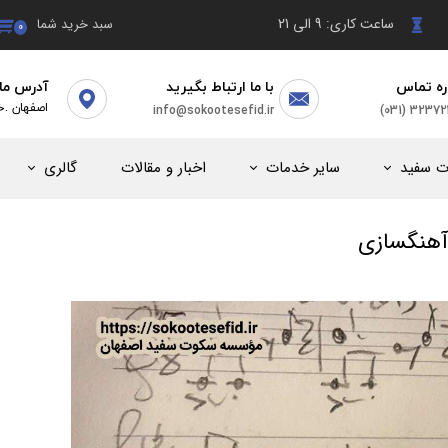
ساعت کاری: 9 الی 21
سبد خرید شما
۰
ره تماس
با ما ارتباط بگیرید
آدرس ما
(031) 3237
info@sokootesefid.ir
​اصفهان .خ
ت سفید
سایر خدمات
اخبار و مقالات
گالری
آهنگسازی