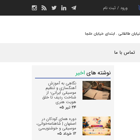
ورود
/
ثبت نام
حساب کاربری من
تغییر گذر واژه
یابان طالقانی . ابتدای خیابان خلجا
سفارشات
تماس با ما
خروج از حساب
کاربری
نوشته های
اخیر
نگاهی به آموزش
آهنگسازی و تنظیم
موسیقی ایرانی؛ از
شناخت ردیف تا خلق
هویت هنری
۲۴ تیر ۰۵
دوره همای کودکان در
اصفهان | شاهنامه‌خوانی،
موسیقی و خوشنویسی
۱۲ خرداد ۰۵