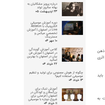
درباره پرویز مشکاتیان به
بهانه سالروز تولد
۲۳ اردیبهشت ۰۵
دوره آموزش موسیقی
الکترونیک با Ableton
Live در اصفهان | آموزش
تخصصی میکس و
مسترینگ
۱۰ مهر ۰۴
کلاس آموزش گویندگی
 ذهن
در اصفهان | آموزش فن
بیان در اصفهان با بهترین
اثری
اساتید
۲۲ خرداد ۰۴
چگونه از هوش مصنوعی برای تولید و تنظیم
باید
موسیقی استفاده کنیم؟
۱۳ خرداد ۰۴
آموزش تنبک برای
بزرگسالان و کودکان در
اصفهان | فرصتی برای
دو حرکت به
شروع دوباره با موسیقی
۱۱ خرداد ۰۴