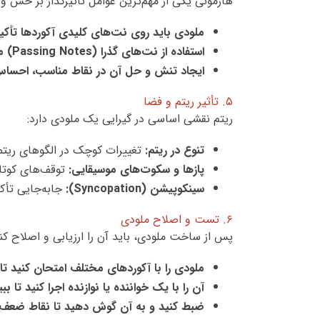
هارمونی یکی از مهم‌ترین عوامل تأثیرگذار بر حس و
ملودی باید روی نت‌های کلیدی آکوردها تأکید
استفاده از نت‌های گذرا (Passing Notes) می‌تواند حرکت روان‌تری ایجاد کند.
ایجاد تنش و حل آن در نقاط مناسب، احساس
۵. تأثیر ریتم و فضا
ریتم نقشی اساسی در گیرایی یک ملودی دارد:
تنوع در ریتم:
تغییرات کوچک در الگوهای ریتمی
پازها و سکوت‌های موسیقایی:
توقف‌های کوتاه 
سینکوپیشن (Syncopation):
جابه‌جایی تأک
۶. تست و اصلاح ملودی
پس از ساخت ملودی، باید آن را ارزیابی و اصلاح کنی
ملودی را با آکوردهای مختلف امتحان کنید تا 
آن را با یک خواننده یا نوازنده اجرا کنید تا 
ضبط کنید و به آن گوش دهید تا نقاط ضعف را