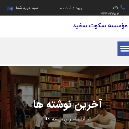
031-
سبد خرید شما
ورود
/
ثبت نام
۰
حساب کاربری من
32372453
مؤسسه سکوت سفید
تغییر گذر واژه
سفارشات
خروج از حساب کاربری
آخرین نوشته ها
خانه
|
آ
خرین ن
وشته ها