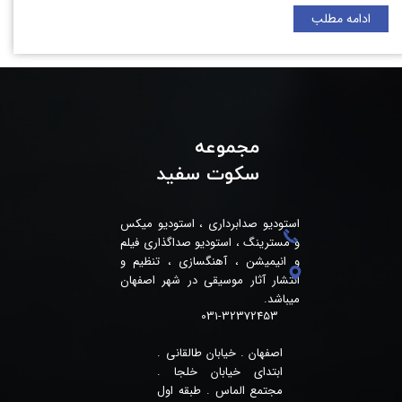
ادامه مطلب
مجموعه
سکوت سفید
استودیو صدابرداری ، استودیو میکس
و مسترینگ ، استودیو صداگذاری فیلم
و انیمیشن ، آهنگسازی ، تنظیم و
انتشار آثار موسیقی در شهر اصفهان
میباشد.
031-32372453
اصفهان . خیابان طالقانی .
ابتدای خیابان خلجا .
مجتمع الماس . طبقه اول