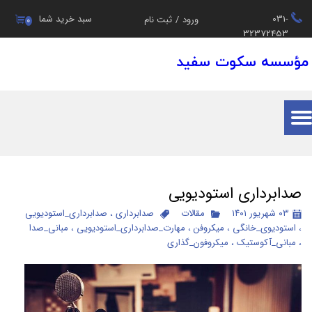
031-
سبد خرید شما
ورود
/
ثبت نام
۰
حساب کاربری من
32372453
مؤسسه سکوت سفید
تغییر گذر واژه
سفارشات
خروج از حساب کاربری
صدابرداری استودیویی
۰۳ شهریور ۱۴۰۱
مقالات
صدابرداری
،
صدابرداری_استودیویی
،
استودیوی_خانگی
،
میکروفن
،
مهارت_صدابرداری_استودیویی
،
مبانی_صدا
،
مبانی_آکوستیک
،
میکروفون_گذاری