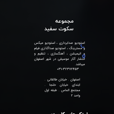
مجموعه
سکوت سفید
استودیو صدابرداری ، استودیو میکس
و مسترینگ ، استودیو صداگذاری فیلم
و انیمیشن ، آهنگسازی ، تنظیم و
انتشار آثار موسیقی در شهر اصفهان
میباشد.
031-32372453
اصفهان . خیابان طالقانی .
ابتدای خیابان خلجا .
مجتمع الماس . طبقه اول
واحد 2