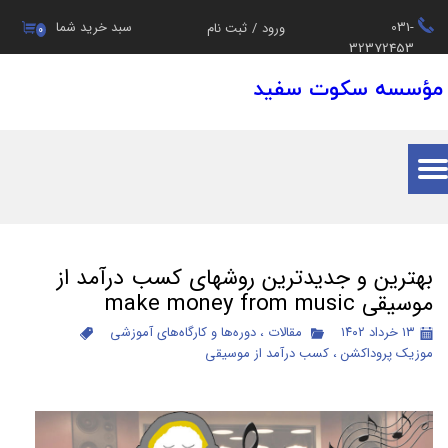
031-
سبد خرید شما
ورود
/
ثبت نام
۰
حساب کاربری من
32372453
مؤسسه سکوت سفید
تغییر گذر واژه
سفارشات
خروج از حساب کاربری
بهترین و جدیدترین روشهای کسب درآمد از
موسیقی make money from music
۱۳ خرداد ۱۴۰۲
مقالات
،
دوره‌ها و کارگاه‌های آموزشی
موزیک پروداکشن
،
کسب درآمد از موسیقی