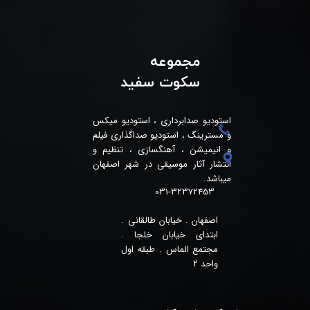
مجموعه
سکوت سفید
استودیو صدابرداری ، استودیو میکس
و مسترینگ ، استودیو صداگذاری فیلم
و انیمیشن ، آهنگسازی ، تنظیم و
انتشار آثار موسیقی در شهر اصفهان
میباشد.
031-32372453
اصفهان . خیابان طالقانی .
ابتدای خیابان خلجا .
مجتمع الماس . طبقه اول
واحد 2