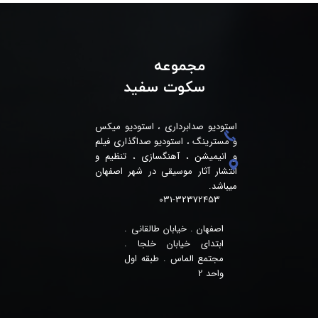
مجموعه
سکوت سفید
استودیو صدابرداری ، استودیو میکس
و مسترینگ ، استودیو صداگذاری فیلم
و انیمیشن ، آهنگسازی ، تنظیم و
انتشار آثار موسیقی در شهر اصفهان
میباشد.
031-32372453
اصفهان . خیابان طالقانی .
ابتدای خیابان خلجا .
مجتمع الماس . طبقه اول
واحد 2