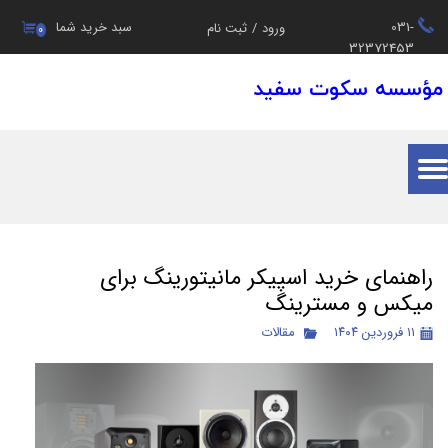
031-
سبد خرید شما
ورود
/
ثبت نام
۰
حساب کاربری من
32372453
مؤسسه سکوت سفید
تغییر گذر واژه
سفارشات
خروج از حساب کاربری
راهنمای خرید اسپیکر مانیتورینگ برای
میکس و مسترینگ
۱۱ فروردین ۱۴۰۴
مقالات