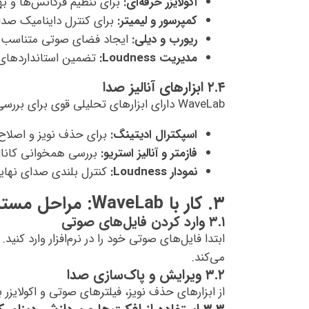
اکولایزر حرفه‌ای:
برای تنظیم فرکانس‌ها و ب
کمپرسور و لیمیتر:
برای کنترل داینامیک صدا 
ریورب و دیلی:
ایجاد فضای صوتی متناسب با
مدیریت Loudness:
تضمین استانداردهای
۲.۴ ابزارهای آنالیز صدا
WaveLab دارای ابزارهای تحلیلی قوی برای بررسی کیفیت و مشخصات فنی صدا است:
اسپکترال ادیتینگ:
برای حذف نویز و اصلا
فاز‌متر و آنالیز استریو:
بررسی همخوانی کانا
نمودار Loudness:
کنترل بلندی صدای نهای
۳. کار با WaveLab: مراحل مسترینگ حرفه‌ای
۳.۱ وارد کردن فایل‌های صوتی
می‌کند.
۳.۲ ویرایش و پاک‌سازی صدا
از ابزارهای حذف نویز، فیلترهای صوتی و اکولایزر 