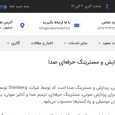
ساعت کاری: 9 الی 21
سبد خرید شما
۰
ره تماس
با ما ارتباط بگیرید
آدرس ما
(031) 3237
info@sokootesefid.ir
​اصفهان .خ
ت سفید
سایر خدمات
اخبار و مقالات
گالری
WaveLab یکی از قدرتمندترین نرم‌افزارهای ویرایش، پردازش و مسترینگ صدا است 
ته برای پردازش صوتی، مسترینگ حرفه‌ای، ترمیم صدا و آنالیز صوتی، یک
دگان موسیقی و پادکسترها محسوب می‌شود.