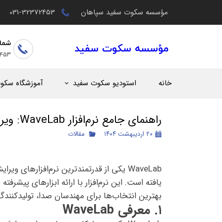
مؤسسه سکوت سفید سپاهان
031-32372453
شما
مؤسسه سکوت سفید
2453
خانه
استودیو سکوت سفید
آموزشگاه سکو
راهنمای جامع نرم‌افزار WaveLab: ویرایش و مسترینگ حرفه‌ای صدا
۲۰ اردیبهشت ۱۴۰۴
مقالات
یافته است. این نرم‌افزار با ارائه ابزارهای پیشرف
بهترین انتخاب‌ها برای مهندسان صدا، تولیدکنن
۱. معرفی WaveLab