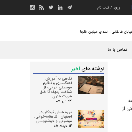
ورود
/
ثبت نام
حساب کاربری من
تغییر گذر واژه
یابان طالقانی . ابتدای خیابان خلجا
سفارشات
تماس با ما
خروج از حساب
کاربری
نوشته های
اخیر
نگاهی به آموزش
آهنگسازی و تنظیم
موسیقی ایرانی؛ از
شناخت ردیف تا خلق
هویت هنری
که توسط شرکت Steinberg توسعه
۲۴ تیر ۰۵
ی از
دوره همای کودکان در
اصفهان | شاهنامه‌خوانی،
موسیقی و خوشنویسی
۱۲ خرداد ۰۵