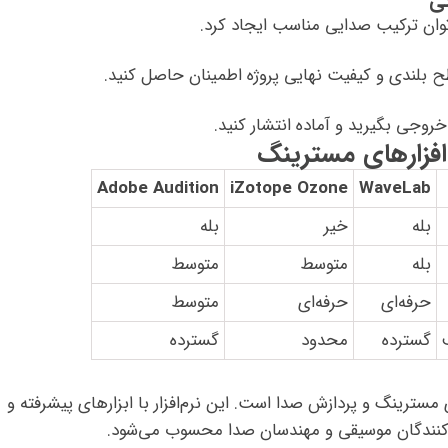
‌توان ترکیب صدایی مناسب ایجاد کرد.
سطح بلندی و کیفیت نهایی پروژه اطمینان حاصل کنید.
روجی بگیرید و آماده انتشار کنید.
Adobe Audition
iZotope Ozone
WaveLab
بله
خیر
بله
بله
متوسط
متوسط
حرفه‌ای
حرفه‌ای
متوسط
گسترده
محدود
گسترده
 برای مسترینگ و پردازش صدا است. این نرم‌افزار با ابزارهای پیشرفته و
ولیدکنندگان موسیقی و مهندسان صدا محسوب می‌شود.